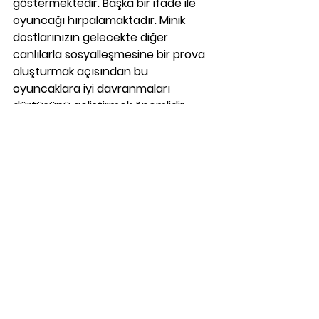
göstermektedir. Başka bir ifade ile 
oyuncağı hırpalamaktadır. Minik 
dostlarınızın gelecekte diğer 
canlılarla sosyalleşmesine bir prova 
oluşturmak açısından bu 
oyuncaklara iyi davranmaları 
dürtüsünü geliştirmek önemlidir. 
Minik dostlarınızın bu tür yumuşak 
oyuncaklarla sakin bir şekilde, onlara 
zarar vermeden oynamalarını 
sağlamak onların gelecekte diğer 
canlılarla oynarken daha yumuşak 
karşılıklar vermelerine pozitif etki 
sağlayacaktır. 